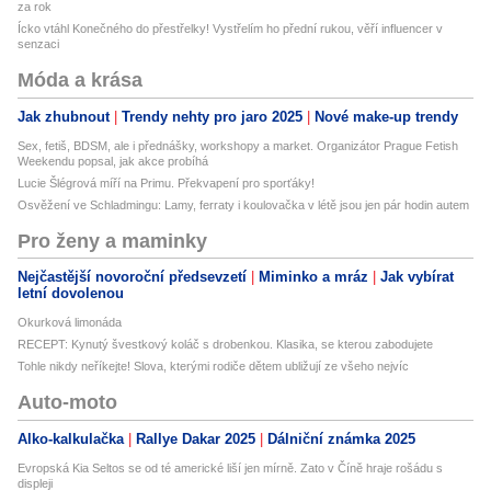
za rok
Ícko vtáhl Konečného do přestřelky! Vystřelím ho přední rukou, věří influencer v
senzaci
Móda a krása
Jak zhubnout
Trendy nehty pro jaro 2025
Nové make-up trendy
Sex, fetiš, BDSM, ale i přednášky, workshopy a market. Organizátor Prague Fetish
Weekendu popsal, jak akce probíhá
Lucie Šlégrová míří na Primu. Překvapení pro sporťáky!
Osvěžení ve Schladmingu: Lamy, ferraty i koulovačka v létě jsou jen pár hodin autem
Pro ženy a maminky
Nejčastější novoroční předsevzetí
Miminko a mráz
Jak vybírat
letní dovolenou
Okurková limonáda
RECEPT: Kynutý švestkový koláč s drobenkou. Klasika, se kterou zabodujete
Tohle nikdy neříkejte! Slova, kterými rodiče dětem ubližují ze všeho nejvíc
Auto-moto
Alko-kalkulačka
Rallye Dakar 2025
Dálniční známka 2025
Evropská Kia Seltos se od té americké liší jen mírně. Zato v Číně hraje rošádu s
displeji