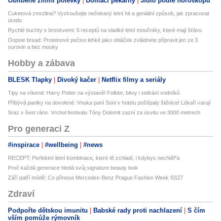
Oblíbené zimní polévky
Domácí pekárny
Jídlo podle horoskopu
Cuketová zmrzlina? Vyzkoušejte nečekaný letní hit a geniální způsob, jak zpracovat
úrodu
Rychlé buchty s broskvemi: 5 receptů na sladké letní moučníky, které mají šťávu
Oopsie bread: Proteinové pečivo lehké jako obláček zvládnete připravit jen ze 3
surovin a bez mouky
Hobby a zábava
BLESK Tlapky
Divoký kačer
Netflix filmy a seriály
Tipy na víkend: Harry Potter na výstavě! Folklor, bitvy i setkání vodníků
Přibývá paniky na dovolené: Vnuka paní Soni v hotelu poštípaly štěnice! Lékaři varují
Sraz v šest ráno. Vrchol festivalu Tóny Dolomit zazní za úsvitu ve 3000 metrech
Pro generaci Z
#inspirace
#wellbeing
#news
RECEPT: Perfektní letní kombinace, které tě zchladí, i kdybys nechtěl*a
Proč každá generace hledá svůj signature beauty look
Září patří módě: Co přinese Mercedes-Benz Prague Fashion Week SS27
Zdraví
Podpořte dětskou imunitu
Babské rady proti nachlazení
S čím
vším pomůže rýmovník