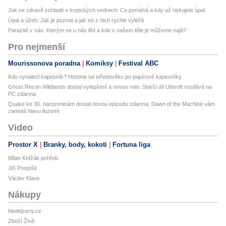
Jak se zdravě zchladit v tropických vedrech: Co pomáhá a kdy už riskujete úpal
Úpal a úžeh: Jak je poznat a jak se z nich rychle vyléčit
Parazité v nás: Kterým se u nás líbí a kde v našem těle je můžeme najít?
Pro nejmenší
Mourissonova poradna
Komiksy
Festival ABC
Kdo vynalezl kapesník? Historie od středověku po papírové kapesníky
Ghost Recon Wildlands dostal vylepšení a novou misi. Starší díl Ubisoft rozdává na
PC zdarma
Quake ke 30. narozeninám dostal novou epizodu zdarma. Dawn of the Machine vám
zamotá hlavu iluzemi
Video
Prostor X
Branky, body, kokoti
Fortuna liga
Milan Knížák pohřeb
Jiří Pospíšil
Václav Klaus
Nákupy
hledejceny.cz
Zboží Živě