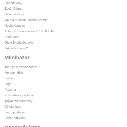
Osobní vozy
Zboží Dáma
zbozi.blesk.cz
Jak na prohlídku ojetého vozu?
HobbyKompas
Auto pro začátečníka do 100 000 Kč
Zboží Auto
Ojetá Škoda Octavia
Jak vybrat auto?
Mimibazar
Testujte s Mimibazarem
Monster High
Barbie
Lego
Pyžama
Kosmetika a parfémy
Teplákové soupravy
Dětské boty
Ložní povlečení
Bazar nábytku