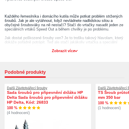
Každého řemeslníka i domácího kutila může potkat problém stržených
šroubů. Jak je ale vytáhnout, když nevládnete nadlidskou silou a
obyčejné šroubováky na ně nestačí? Stačí do vrtačky nasadit jeden ze
speciálních vrtáků Speed Out a během chvilky je po problému.
Jak dostat poškozené šrouby ven? Je to trošku takový hlavolam, který
dokáže pořádně potrápit. Teď ale stačí jakákoliv vrtačka a speciální
vrtáky Speed Out. Díky tomuto spojení problém rychle vyřešíte a práce
může pokračovat.
Zobrazit více
Odolné vrtáky vyrobené z kalené oceli pomohou tam, kde šroubovák už
nestačí. Každý ze 4 speciálních vrtáků nejdříve navrtá poškozený
šroub a po jeho otočení poškozený šroub jednoduše vyšroubuje.
Podobné produkty
Funguje také na šrouby s utrženými hlavami.
Další Závitotvářecí šrouby
Další Závitotvářecí 
Sada šroubů pro připevnění držáku HP
TS Šroub průtok
Delta Sada šroubů pro připevnění držáku
mm 350 bar
HP Delta, Kód: 26833
100 %
100 %
(1 hodnocení)
(4 hodnocení)