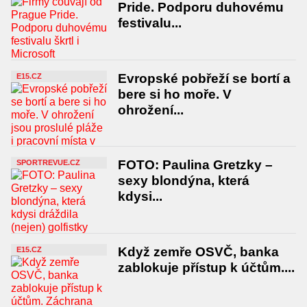
Pride. Podporu duhovému
festivalu...
Evropské pobřeží se bortí a
E15.CZ
bere si ho moře. V
ohrožení...
FOTO: Paulina Gretzky –
SPORTREVUE.CZ
sexy blondýna, která
kdysi...
Když zemře OSVČ, banka
E15.CZ
zablokuje přístup k účtům....