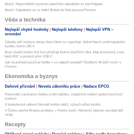
Moto2: Nejrychlejším jezdcem pátečního odpoledne se stal Holgado
Moto3: Odpoledne se ve Velké Británii do čela posunul Perrone
Věda a technika
Nejlepší chytré hodinky
Nejlepší telefony
Nejlepší VPN –
srovnání
Záhada obří exploze rakety New Glenn se vyjasňuje. Selhal hlavní ventil kapalného
kyslíku motoru BE-4
Bose QuietComfort 2nd Gen přebírají funkce dražších Ultra. Mají prostorový zvuk,
lepší ANC a poslech přes USB-C
Jak na počítači používat Netflix v co nejlepší podobě? Rozlišení 4K běží nově i v
Chromu
Ekonomika a byznys
Daňové přiznání
Novela zákoníku práce
Nadace EPCG
Potenciální zachránce Soleku zrušil nabídku. Zadlužené solární společnosti hrozí
konkurz
V bratislavské rafinerii Slovnaft hořela nádrž, výbuch otřásl okolím
V Česku otevřel třicátou prodejnu, v Polsku končí. Německý diskont nezvládl obří
ztráty
Recepty