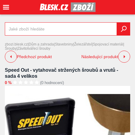
zbozi.blesk.cz
|
Dům a zahrada
|
Stavebniny
|
Železářství
|
Spojovací materiál
|
Šrouby
|
Závitotvářecí šrouby
Předchozí produkt
Následující produkt
Speed Out - vytahovač stržených šroubů a vrutů -
sada 4 velikos
0 %
(0 hodnocení)