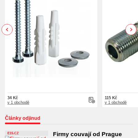
Previous
Next
34 Kč
115 Kč
v 1 obchodě
v 1 obchodě
Články odjinud
Firmy couvají od Prague
E15.CZ