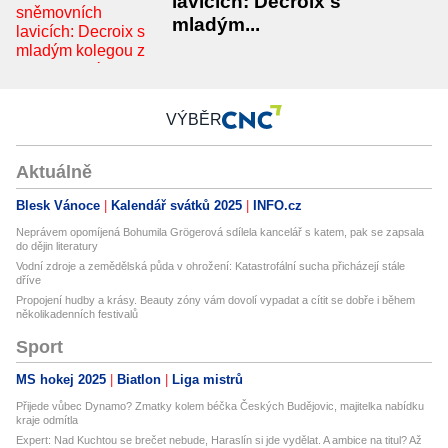
lavicích: Decroix s
mladým...
VÝBĚR
Aktuálně
Blesk Vánoce
Kalendář svátků 2025
INFO.cz
Neprávem opomíjená Bohumila Grögerová sdílela kancelář s katem, pak se zapsala
do dějin literatury
Vodní zdroje a zemědělská půda v ohrožení: Katastrofální sucha přicházejí stále
dříve
Propojení hudby a krásy. Beauty zóny vám dovolí vypadat a cítit se dobře i během
několikadenních festivalů
Sport
MS hokej 2025
Biatlon
Liga mistrů
Přijede vůbec Dynamo? Zmatky kolem béčka Českých Budějovic, majitelka nabídku
kraje odmítla
Expert: Nad Kuchtou se brečet nebude, Haraslín si jde vydělat. A ambice na titul? Až