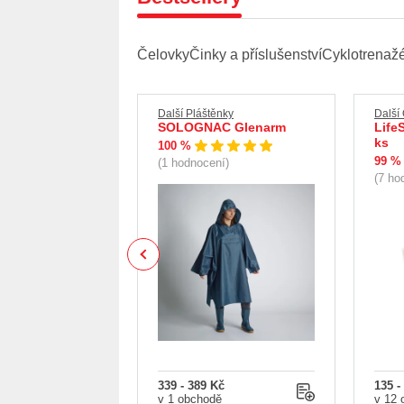
Čelovky
Činky a příslušenství
Cyklotrenaž
mbenty
Další Pláštěnky
Další
line Omahan
SOLOGNAC Glenarm
Life
ks
100 %
99 %
(1 hodnocení)
ní)
(7 ho
Previous
7 790 Kč
339 - 389 Kč
135 -
dech
v 1 obchodě
v 12 