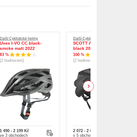
Další Cyklistické helmy
Další Cyklistické helmy
Uvex I-VO CC black-
SCOTT ARX Plus granite
smoke matt 2022
black 2022
83 %
100 %
(2 hodnocení)
(2 hodnocení)
Next
1 490 - 2 199 Kč
2 072 - 2 690 Kč
ve 3 obchodech
v 5 obchodech