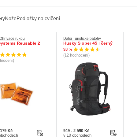
éry
Nože
Podložky na cvičení
 Ohřívače rukou
Další Turistické batohy
Systems Reusable 2
Husky Sloper 45 l černý
93 %
(12 hodnocení)
dnocení)
 179 Kč
949 - 2 590 Kč
obchodech
v 10 obchodech