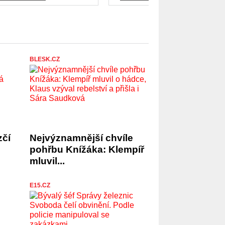
BLESK.CZ
zčí
Nejvýznamnější chvíle
pohřbu Knížáka: Klempíř
mluvil...
E15.CZ