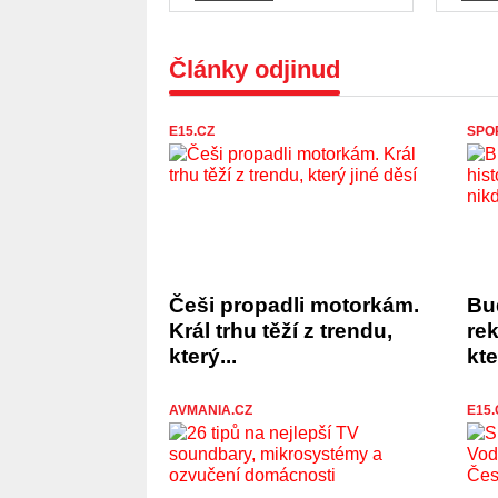
Články odjinud
E15.CZ
SPO
Češi propadli motorkám.
Bu
Král trhu těží z trendu,
rek
který...
kte
AVMANIA.CZ
E15.