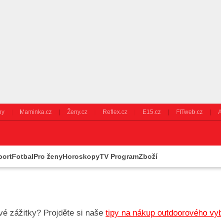
ny
Maminka.cz
Ženy.cz
Reflex.cz
E15.cz
FITweb.cz
A
port
Fotbal
Pro ženy
Horoskopy
TV Program
Zboží
ové zážitky? Projděte si naše
tipy na nákup outdoorového vyb