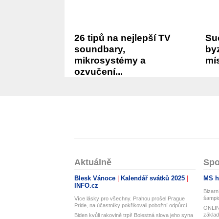
26 tipů na nejlepší TV
Su
soundbary,
byz
mikrosystémy a
mís
ozvučení...
Aktuálně
Spo
Blesk Vánoce
Kalendář svátků 2025
MS h
INFO.cz
Bizarn
šampio
Více lásky pro všechny. Prahou prošel Prague
Pride, na účastníky pokřikovali pobožní odpůrci
ONLINE
základ
Biden kvůli rakovině trpí! Bolestná slova jeho syna