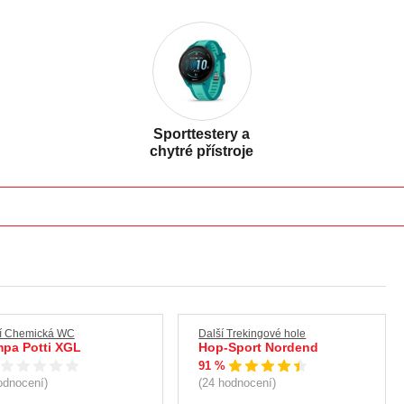
Sporttestery a
chytré přístroje
í Chemická WC
Další Trekingové hole
pa Potti XGL
Hop-Sport Nordend
91 %
odnocení)
(24 hodnocení)