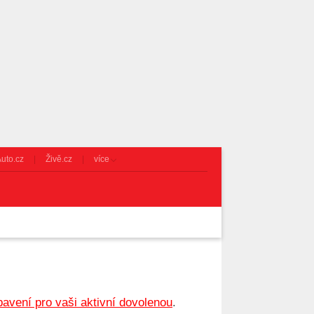
uto.cz
Živě.cz
více
avení pro vaši aktivní dovolenou
.