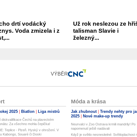
cho drtí vodácký
Už rok neslezou ze hři
nys. Voda zmizela i z
talisman Slavie i
t,...
železný...
VÝBĚR
rt
Móda a krása
okej 2025
Biatlon
Liga mistrů
Jak zhubnout
Trendy nehty pro ja
2025
Nové make-up trendy
í diskvalifikace Čechů na plaveckém
nátu: Za všechno mohla čepička!
Neurvalci v Zoo Ostrava krmili mandrily! Po
napomenutí ještě nadávali
: Teplice - Plzeň. Hyský v ohrožení. V
u Kabongo, Souaré či Doski
Když je světlo nesnesitelné: Světloplachost 