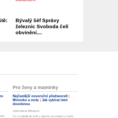
ště:
Bývalý šéf Správy
železnic Svoboda čelí
obvinění....
Pro ženy a maminky
ro
Nejčastější novoroční předsevzetí
Miminko a mráz
Jak vybírat letní
dovolenou
video Alena Mihulová
není
Co si zabalit do kufru, abyste na (nejen) u moře