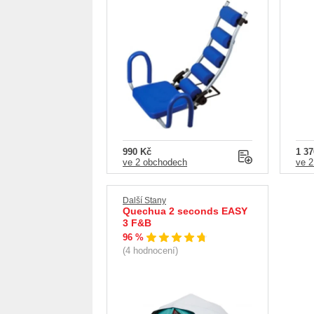
990 Kč
1 37
ve 2 obchodech
ve 2
Další Stany
Quechua 2 seconds EASY
3 F&B
96 %
(4 hodnocení)