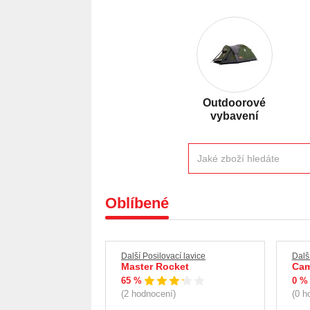
Outdoorové
vybavení
Oblíbené
Další Posilovací lavice
Dalš
Master Rocket
Cam
65 %
0 %
(2 hodnocení)
(0 h