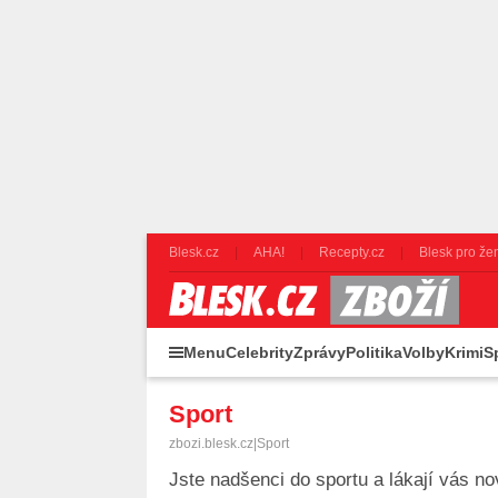
Blesk.cz
AHA!
Recepty.cz
Blesk pro že
Menu
Celebrity
Zprávy
Politika
Volby
Krimi
S
Sport
zbozi.blesk.cz
|
Sport
Jste nadšenci do sportu a lákají vás n