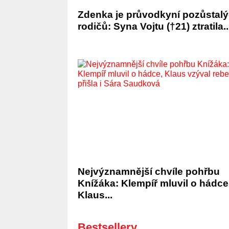
Zdenka je průvodkyní pozůstal
rodičů: Syna Vojtu (†21) ztratila..
Nejvýznamnější chvíle pohřbu
Knížáka: Klempíř mluvil o hádce
Klaus...
Bestsellery